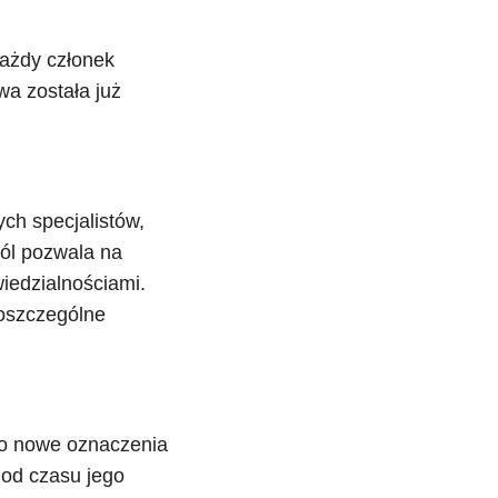
każdy członek
wa została już
ych specjalistów,
pól pozwala na
iedzialnościami.
poszczególne
ło nowe oznaczenia
 od czasu jego