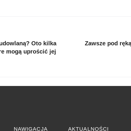
udowlaną? Oto kilka
Zawsze pod ręką
óre mogą uprościć jej
NAWIGACJA
AKTUALNOŚCI