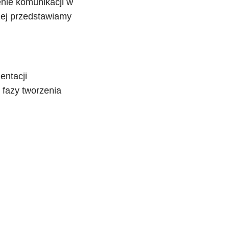
nie komunikacji w
żej przedstawiamy
entacji
fazy tworzenia