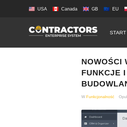
USA
Canada
GB
EU
START
NOWOŚCI 
FUNKCJE 
BUDOWLA
W
Funkcjonalność
Opu