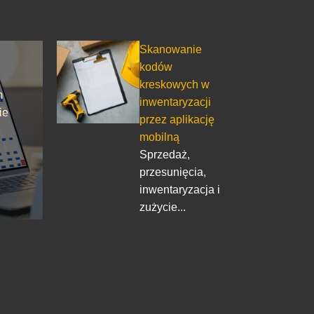
Skanowanie
kodów
kreskowych w
m
inwentaryzacji
ie
przez aplikację
mobilną
Sprzedaż,
przesunięcia,
w
inwentaryzacja i
zużycie...