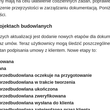
 mają na celu ułatwienie codziennych zadań, poprawie
zenie przejrzystości w zarządzaniu dokumentacją. Poni
ści.
ojektach budowlanych
zych aktualizacji jest dodanie nowych etapów dla dokum
az umów. Teraz użytkownicy mogą śledzić poszczególne 
tan podpisania umowy z klientem. Nowe etapy to:
towana
ana
przedbudowlana oczekuje na przygotowanie
rzedbudowlana w trakcie tworzenia
przedbudowlana ukończona
przedbudowlana zweryfikowana
rzedbudowlana wysłana do klienta
rzedbudowlana zatwierdzona przez klienta