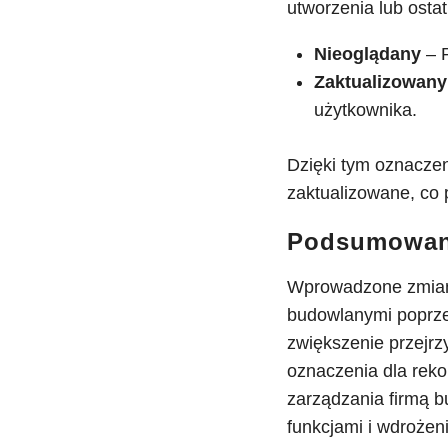
utworzenia lub ostat
Nieoglądany
– R
Zaktualizowany
użytkownika.
Dzięki tym oznaczen
zaktualizowane, co 
Podsumowan
Wprowadzone zmiany 
budowlanymi poprzez
zwiększenie przejrz
oznaczenia dla reko
zarządzania firmą b
funkcjami i wdrożeni