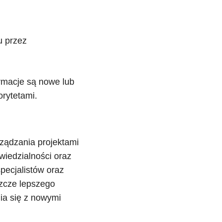
u przez
rmacje są nowe lub
orytetami.
rządzania projektami
wiedzialności oraz
pecjalistów oraz
szcze lepszego
ia się z nowymi