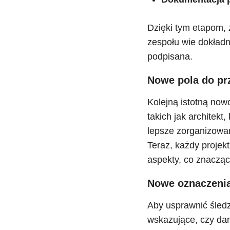
Dzięki tym etapom, z
zespołu wie dokładn
podpisana.
Nowe pola do pr
Kolejną istotną now
takich jak architek
lepsze zorganizowan
Teraz, każdy proje
aspekty, co znacząc
Nowe oznaczenia
Aby usprawnić śled
wskazujące, czy da