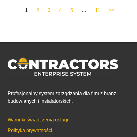
1
2
3
4
5
…
11
>>
Profesjonalny system zarządzania dla firm z branż
budowlanych i instalatorskich.
Warunki świadczenia usługi
Polityka prywatności