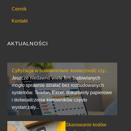
Cennik
Kontakt
AKTUALNOŚCI
Cyfryzacja w budownictwie: konieczność czy...
Jeszcze niedawno wiele firm budowlanych
mogło sprawnie działać bez rozbudowanych
systemów. Telefon, Excel, dokumenty papierowe
i doświadczenie kierowników często
wystarczały...
Skanowanie kodów