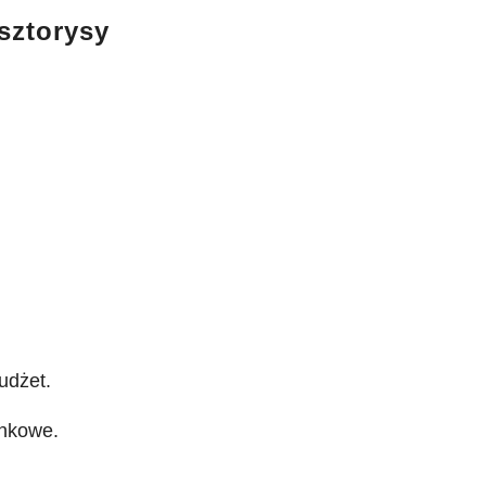
osztorysy
udżet.
ynkowe.