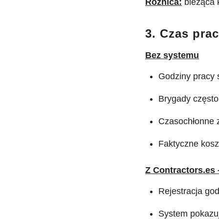
Różnica:
bieżąca 
3. Czas pra
Bez systemu
Godziny pracy 
Brygady często 
Czasochłonne z
Faktyczne kosz
Z Contractors.es
Rejestracja go
System pokazuj