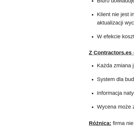
Biuro dowiaduje
Klient nie jes
aktualizacji wy
W efekcie koszt
Z Contractors.es
Każda zmiana je
System dla budo
Informacja natyc
Wycena może zo
Różnica:
firma nie