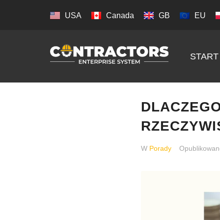
USA
Canada
GB
EU
START
DLACZEGO
RZECZYWI
W
Porady
Opublikowa