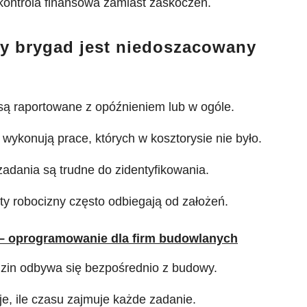
kontrola finansowa zamiast zaskoczeń.
cy brygad jest niedoszacowany
są raportowane z opóźnieniem lub w ogóle.
wykonują prace, których w kosztorysie nie było.
adania są trudne do zidentyfikowania.
ty robocizny często odbiegają od założeń.
 – oprogramowanie dla firm budowlanych
dzin odbywa się bezpośrednio z budowy.
e, ile czasu zajmuje każde zadanie.