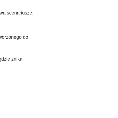
dwa scenariusze:
worzonego do
gdzie znika