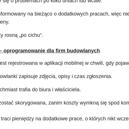
 się o problemach po kilku dniach lub wcale.
t informowany na bieżąco o dodatkowych pracach, więc n
ceny.
y rosną „po cichu”.
 – oprogramowanie dla firm budowlanych
st rejestrowana w aplikacji mobilnej w chwili, gdy pojaw
wlanki zapisuje zdjęcia, opisy i czas zgłoszenia.
hmiast trafia do biura i właściciela.
stać skorygowana, zanim koszty wymkną się spod kont
 traci pieniędzy na dodatkowe prace, o których nikt wcześ