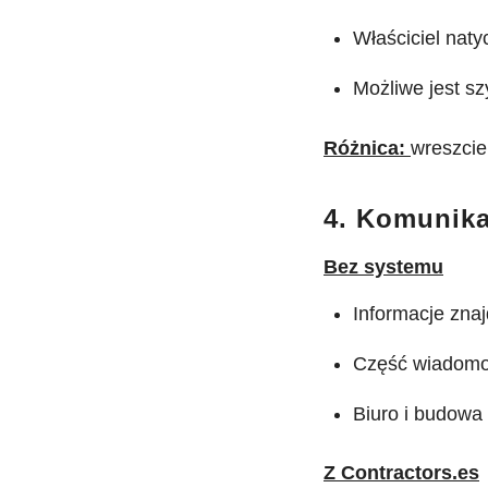
Właściciel nat
Możliwe jest s
Różnica:
wreszcie
4. Komunika
Bez systemu
Informacje zna
Część wiadomoś
Biuro i budowa
Z Contractors.es