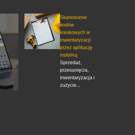
Skanowanie
kodów
kreskowych w
m
inwentaryzacji
ie
przez aplikację
mobilną
Sprzedaż,
przesunięcia,
w
inwentaryzacja i
zużycie...