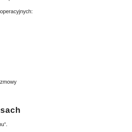
 operacyjnych:
rozmowy
esach
u”.