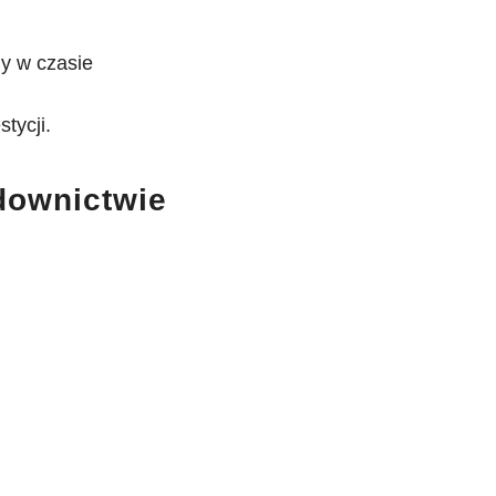
ny w czasie
tycji.
downictwie