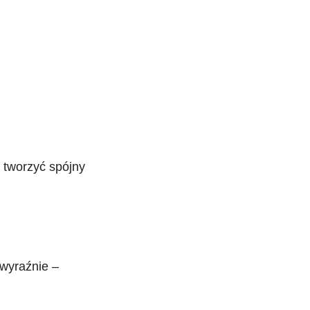
ą tworzyć spójny
wyraźnie –