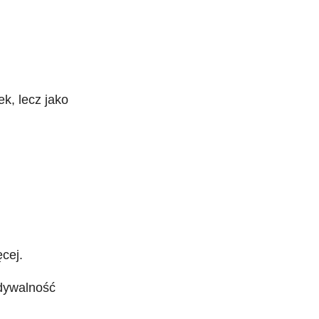
k, lecz jako
cej.
dywalność