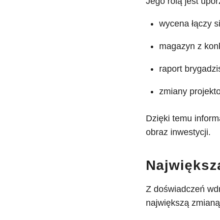
Jego rolą jest upor
wycena łączy s
magazyn z konk
raport brygadzi
zmiany projekt
Dzięki temu inform
obraz inwestycji.
Największ
Z doświadczeń wdr
największą zmianą