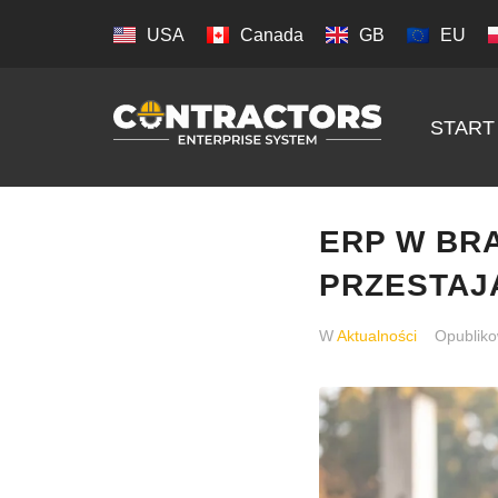
USA
Canada
GB
EU
START
ERP W BR
PRZESTAJ
W
Aktualności
Opublik