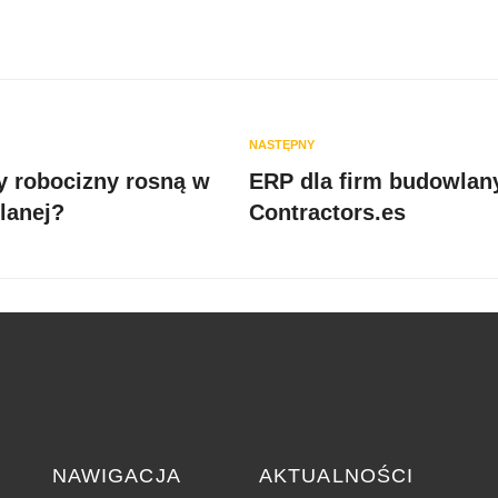
NASTĘPNY
 robocizny rosną w
ERP dla firm budowlan
lanej?
Contractors.es
NAWIGACJA
AKTUALNOŚCI