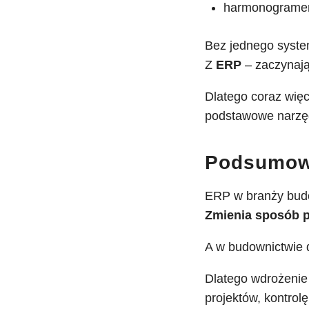
harmonogramem 
Bez jednego syste
Z
ERP
– zaczynaj
Dlatego coraz więc
podstawowe narzęd
Podsumow
ERP w branży budo
Zmienia sposób p
A w budownictwie d
Dlatego wdrożenie
projektów, kontrol