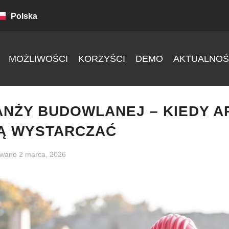
Polska
MOŻLIWOŚCI
KORZYŚCI
DEMO
AKTUALNOŚ
ANŻY BUDOWLANEJ – KIEDY 
Ą WYSTARCZAĆ
owano
2 marca, 2026