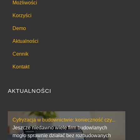
Możliwości
Korzyści
Demo
Aktualności
Cennik
Kontakt
AKTUALNOŚCI
Cyfryzacja w budownictwie: konieczność czy...
Jeszcze niedawno wiele firm budowlanych
mogło sprawnie działać bez rozbudowanych