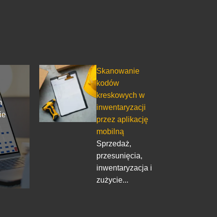
Skanowanie
kodów
kreskowych w
m
inwentaryzacji
ie
przez aplikację
mobilną
Sprzedaż,
przesunięcia,
w
inwentaryzacja i
zużycie...