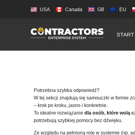
USA
Canada
GB
EU
START
Potrzebna szybka odpowiedź?
W tej sekcji znajdują się samouczki w formie zr
– krok po kroku, jasno i konkretnie.
To idealne rozwiązanie
dla osób, które wolą c
potrzebują szybkiej pomocy bez dźwięku.
Ze względu na pełnioną rolę w systemie (np. ad