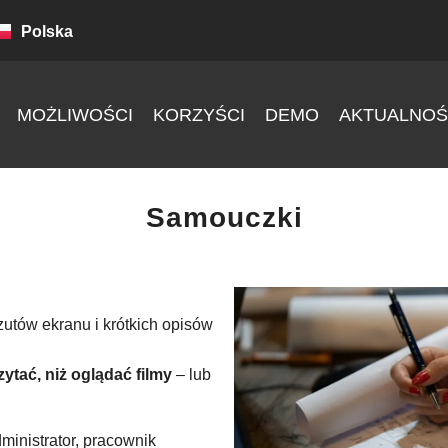
Polska
MOŻLIWOŚCI
KORZYŚCI
DEMO
AKTUALNOŚ
Samouczki
zutów ekranu i krótkich opisów
zytać, niż oglądać filmy
– lub
ministrator, pracownik