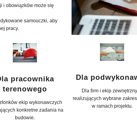
cji i obowiązków może się
dedykowane samouczki, aby
ej pracy.
Dla podwykona
Dla pracownika
terenowego
Dla firm i ekip zewnętrzn
realizujących wybrane zakres
członków ekip wykonawczych
w ramach projektu.
zujących konkretne zadania na
budowie.